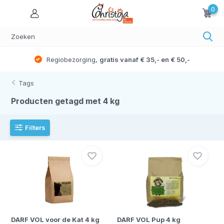
0
obezorging,
gratis vanaf € 35,- en € 50,-
Gratis ve
Tags
Producten getagd met 4 kg
Filters
DARF VOL voor de Kat 4 kg
DARF VOL Pup 4 kg