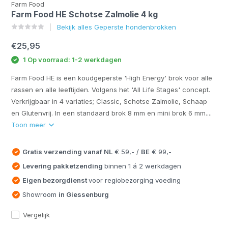
Farm Food
Farm Food HE Schotse Zalmolie 4 kg
Bekijk alles Geperste hondenbrokken
€25,95
1 Op voorraad: 1-2 werkdagen
Farm Food HE is een koudgeperste 'High Energy' brok voor alle
rassen en alle leeftijden. Volgens het 'All Life Stages' concept.
Verkrijgbaar in 4 variaties; Classic, Schotse Zalmolie, Schaap
en Glutenvrij. In een standaard brok 8 mm en mini brok 6 mm....
Toon meer
Gratis verzending vanaf
NL
€ 59,- /
BE
€ 99,-
Levering pakketzending
binnen 1 á 2 werkdagen
Eigen bezorgdienst
voor regiobezorging voeding
Showroom
in Giessenburg
Vergelijk