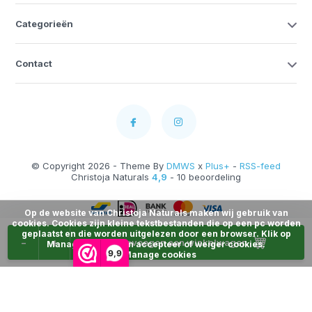
Categorieën
Contact
© Copyright 2026 - Theme By
DMWS
x
Plus+
-
RSS-feed
Christoja Naturals
4,9
- 10 beoordeling
Op de website van Christoja Naturals maken wij gebruik van
cookies. Cookies zijn kleine tekstbestanden die op een pc worden
geplaatst en die worden uitgelezen door een browser. Klik op
-
+
Toevoegen aan winkelwagen
Manage Cookies en accepteer of weiger cookies.
9,9
Manage cookies