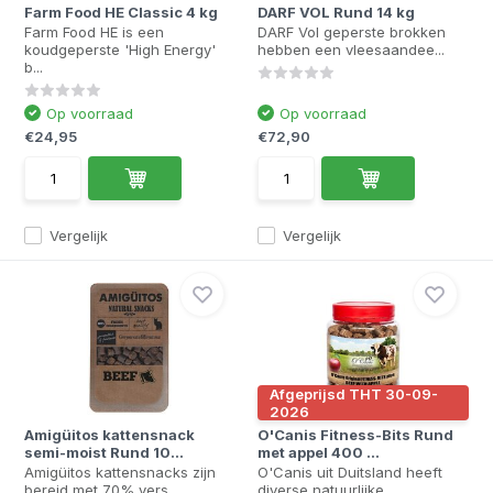
Farm Food HE Classic 4 kg
DARF VOL Rund 14 kg
Farm Food HE is een
DARF Vol geperste brokken
koudgeperste 'High Energy'
hebben een vleesaandee...
b...
Op voorraad
Op voorraad
€24,95
€72,90
Vergelijk
Vergelijk
Afgeprijsd THT 30-09-
2026
Amigüitos kattensnack
O'Canis Fitness-Bits Rund
semi-moist Rund 10...
met appel 400 ...
Amigüitos kattensnacks zijn
O'Canis uit Duitsland heeft
bereid met 70% vers ...
diverse natuurlijke ...