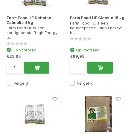
Farm Food HE Schotse
Farm Food HE Classic 15 kg
Zalmolie 4 kg
Farm Food HE is een
Farm Food HE is een
koudgeperste 'High Energy'
koudgeperste 'High Energy'
b...
b...
Op voorraad
Op voorraad
€25,95
€69,95
Vergelijk
Vergelijk