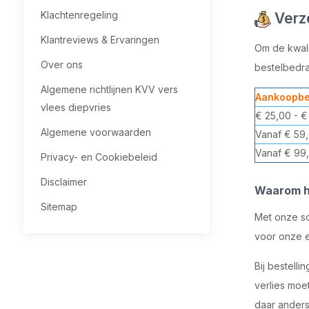
Klachtenregeling
Verz
Klantreviews & Ervaringen
Om de kwali
Over ons
bestelbedra
Algemene richtlijnen KVV vers
Aankoopbe
vlees diepvries
€ 25,00 - €
Algemene voorwaarden
Vanaf € 59
Vanaf € 99
Privacy- en Cookiebeleid
Disclaimer
Waarom h
Sitemap
Met onze sc
voor onze e
Bij bestell
verlies moe
daar anders