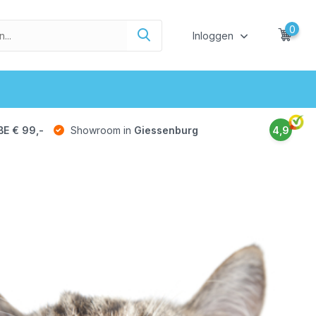
0
Inloggen
BE € 99,-
Showroom in
Giessenburg
4,9