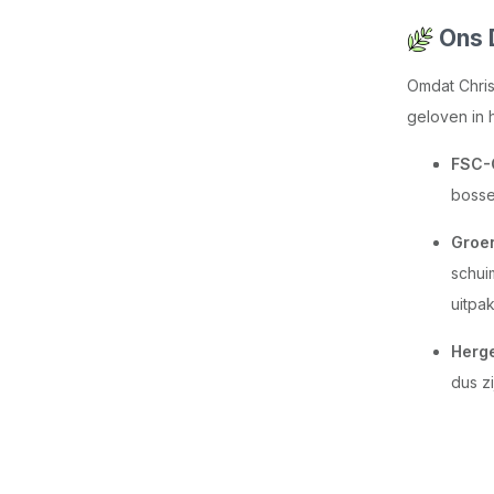
Ons 
Omdat Chris
geloven in 
FSC-G
bosse
Groen
schui
uitpa
Herge
dus zi