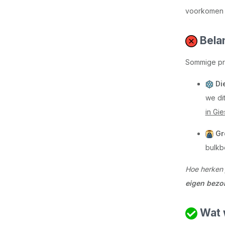
voorkomen w
Belan
Sommige pro
Di
we di
in Gi
Gr
bulkb
Hoe herken j
eigen bezo
Wat 