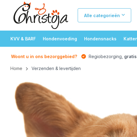
Alle categorieën
KVV & BARF
Hondenvoeding
Hondensnacks
Katte
Woont u in ons bezorggebied?
Regiobezorging,
gratis
Home
Verzenden & levertijden