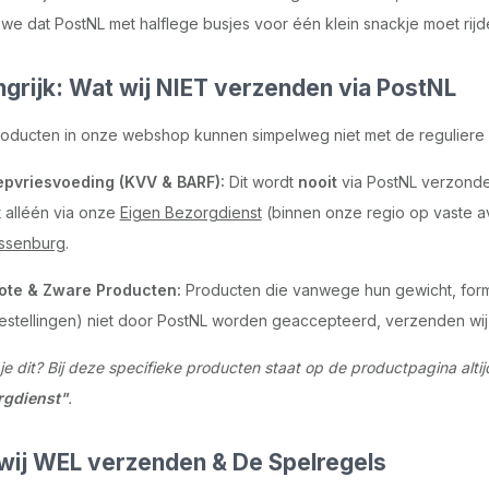
e dat PostNL met halflege busjes voor één klein snackje moet rijde
grijk: Wat wij NIET verzenden via PostNL
ducten in onze webshop kunnen simpelweg niet met de reguliere 
epvriesvoeding (KVV & BARF):
Dit wordt
nooit
via PostNL verzonden
t alléén via onze
Eigen Bezorgdienst
(binnen onze regio op vaste a
essenburg
.
ote & Zware Producten:
Producten die vanwege hun gewicht, form
estellingen) niet door PostNL worden geaccepteerd, verzenden wij 
e dit? Bij deze specifieke producten staat op de productpagina altij
rgdienst"
.
wij WEL verzenden & De Spelregels