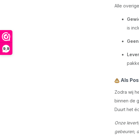
Alle overig
Gewic
is in
Geen 
9,9
Lever
pakke
Als Pos
Zodra wij h
binnen de g
Duurt het é
Onze leverti
gebeuren, da