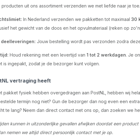
e producten uit ons assortiment verzenden we met liefde naar je toe.
htslimiet:
In Nederland verzenden we pakketten tot maximaal
30 
clusief het gewicht van de doos en het opvulmateriaal (reken op zo'n
deelleveringen:
Jouw bestelling wordt pas verzonden zodra deze h
tijd:
Houd rekening met een levertijd van
1 tot 2 werkdagen
. Je o
t is ingepakt, zodat je de bezorger kunt volgen.
tNL vertraging heeft
et pakket fysiek hebben overgedragen aan PostNL, hebben wij helaa
estelde termijn nog niet? Gun de bezorger dan nog even een extra
cht te lang? Neem dan direct contact met ons op, dan zoeken we het
jden kunnen in uitzonderlijke gevallen afwijken doordat een product 
n nemen we altijd direct persoonlijk contact met je op.