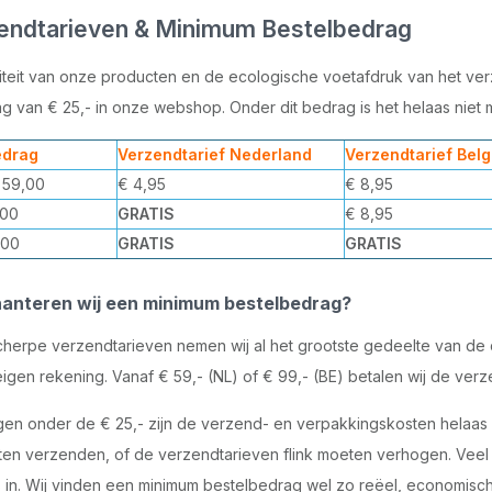
endtarieven & Minimum Bestelbedrag
teit van onze producten en de ecologische voetafdruk van het ver
g van € 25,- in onze webshop. Onder dit bedrag is het helaas niet 
drag
Verzendtarief Nederland
Verzendtarief Belg
 59,00
€ 4,95
€ 8,95
,00
GRATIS
€ 8,95
,00
GRATIS
GRATIS
anteren wij een minimum bestelbedrag?
herpe verzendtarieven nemen wij al het grootste gedeelte van de 
igen rekening. Vanaf € 59,- (NL) of € 99,- (BE) betalen wij de verz
ingen onder de € 25,- zijn de verzend- en verpakkingskosten hel
ten verzenden, of de verzendtarieven flink moeten verhogen. Veel gr
 in. Wij vinden een minimum bestelbedrag wel zo reëel, economisc