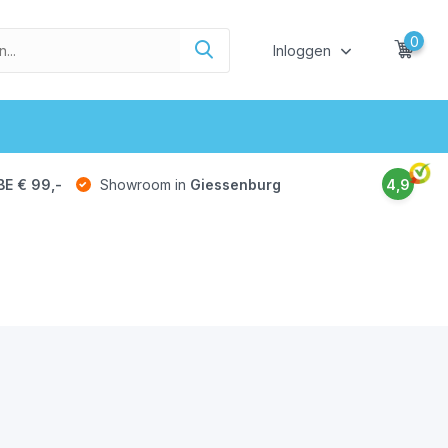
0
Inloggen
BE € 99,-
Showroom in
Giessenburg
4,9