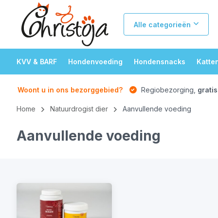
Alle categorieën
KVV & BARF
Hondenvoeding
Hondensnacks
Katte
Woont u in ons bezorggebied?
Regiobezorging,
gratis
Home
Natuurdrogist dier
Aanvullende voeding
Aanvullende voeding