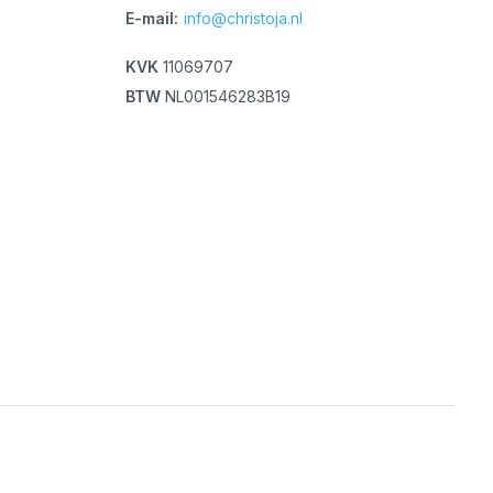
E-mail:
info@christoja.nl
KVK
11069707
BTW
NL001546283B19