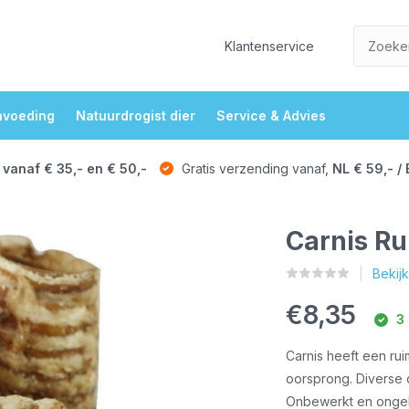
Klantenservice
nvoeding
Natuurdrogist dier
Service & Advies
 vanaf € 35,- en € 50,-
Gratis verzending vanaf,
NL € 59,- / 
Carnis Ru
Bekij
€8,35
3 
Carnis heeft een ru
oorsprong. Diverse 
Onbewerkt en ongeb