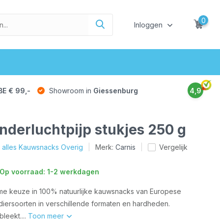
0
Inloggen
BE € 99,-
Showroom in
Giessenburg
4,9
nderluchtpijp stukjes 250 g
k alles Kauwsnacks Overig
Merk:
Carnis
Vergelijk
Op voorraad: 1-2 werkdagen
ime keuze in 100% natuurlijke kauwsnacks van Europese
diersoorten in verschillende formaten en hardheden.
leekt....
Toon meer