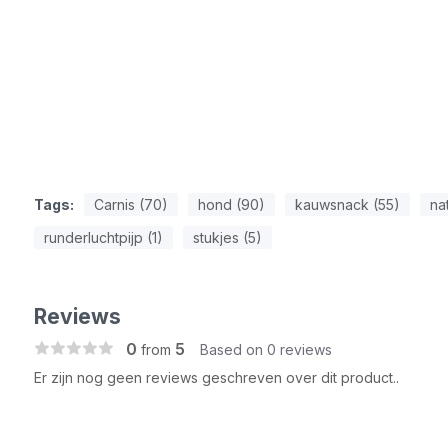
Tags:
Carnis (70)
hond (90)
kauwsnack (55)
nat
runderluchtpijp (1)
stukjes (5)
Reviews
0
5
from
Based on 0 reviews
Er zijn nog geen reviews geschreven over dit product..