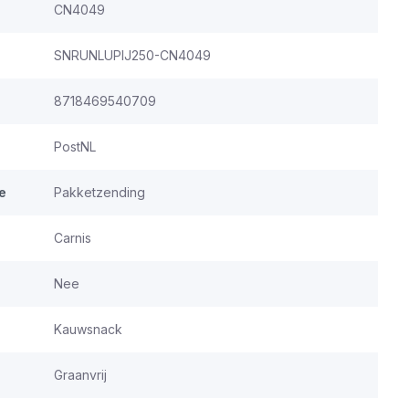
CN4049
SNRUNLUPIJ250-CN4049
8718469540709
PostNL
e
Pakketzending
Carnis
Nee
Kauwsnack
Graanvrij