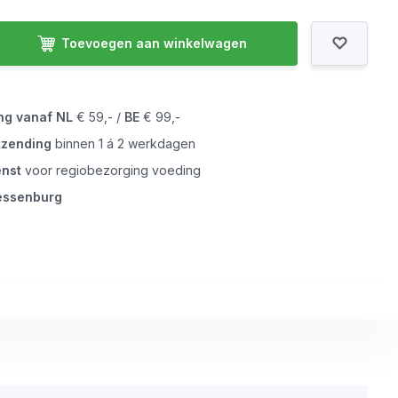
Toevoegen aan winkelwagen
ing vanaf
NL
€ 59,- /
BE
€ 99,-
tzending
binnen 1 á 2 werkdagen
enst
voor regiobezorging voeding
iessenburg