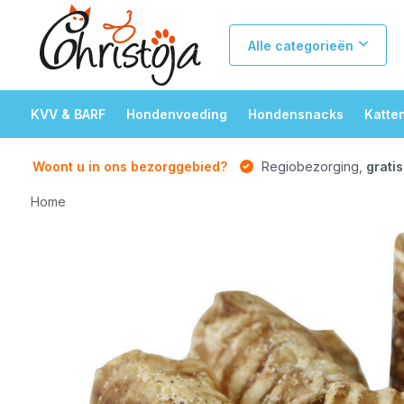
Alle categorieën
KVV & BARF
Hondenvoeding
Hondensnacks
Katte
Woont u in ons bezorggebied?
Regiobezorging,
gratis
Home