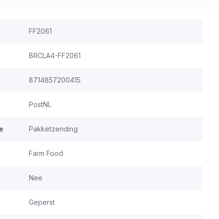
FF2061
BRCLA4-FF2061
8714857200415
PostNL
e
Pakketzending
Farm Food
Nee
Geperst