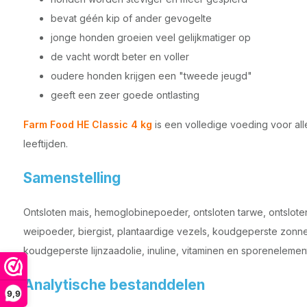
bevat géén kip of ander gevogelte
jonge honden groeien veel gelijkmatiger op
de vacht wordt beter en voller
oudere honden krijgen een "tweede jeugd"
geeft een zeer goede ontlasting
Farm Food HE Classic 4 kg
is een volledige voeding voor al
leeftijden.
Samenstelling
Ontsloten mais, hemoglobinepoeder, ontsloten tarwe, ontsloten 
weipoeder, biergist, plantaardige vezels, koudgeperste zonneb
koudgeperste lijnzaadolie, inuline, vitaminen en sporenelemen
Analytische bestanddelen
9,9