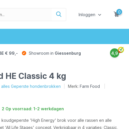
0
Inloggen
BE € 99,-
Showroom in
Giessenburg
4,9
 HE Classic 4 kg
k alles Geperste hondenbrokken
Merk:
Farm Food
2 Op voorraad: 1-2 werkdagen
 koudgeperste 'High Energy' brok voor alle rassen en alle
et 'All Life Stages' concept. Verkrijgbaar in 4 variaties; Classic,