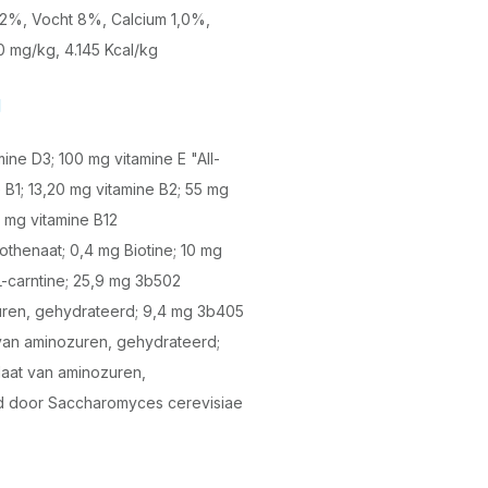
2%, Vocht 8%, Calcium 1,0%,
0 mg/kg, 4.145 Kcal/kg
g
mine D3; 100 mg vitamine E "All-
 B1; 13,20 mg vitamine B2; 55 mg
 mg vitamine B12
thenaat; 0,4 mg Biotine; 10 mg
L-carntine; 25,9 mg 3b502
ren, gehydrateerd; 9,4 mg 3b405
 van aminozuren, gehydrateerd;
aat van aminozuren,
d door Saccharomyces cerevisiae