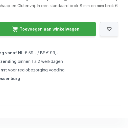
chaap en Glutenvrij. In een standaard brok 8 mm en mini brok 6
Toevoegen aan winkelwagen
ing vanaf
NL
€ 59,- /
BE
€ 99,-
tzending
binnen 1 á 2 werkdagen
enst
voor regiobezorging voeding
iessenburg