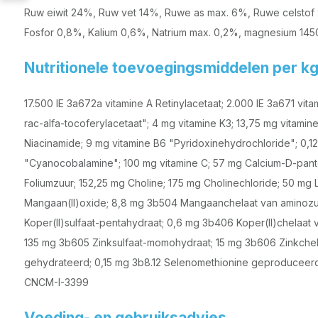
Ruw eiwit 24%, Ruw vet 14%, Ruwe as max. 6%, Ruwe celstof 
Fosfor 0,8%, Kalium 0,6%, Natrium max. 0,2%, magnesium 145
Nutritionele toevoegingsmiddelen per k
17.500 IE 3a672a vitamine A Retinylacetaat; 2.000 IE 3a671 vita
rac-alfa-tocoferylacetaat"; 4 mg vitamine K3; 13,75 mg vitamine
Niacinamide; 9 mg vitamine B6 "Pyridoxinehydrochloride"; 0,12
"Cyanocobalamine"; 100 mg vitamine C; 57 mg Calcium-D-panto
Foliumzuur; 152,25 mg Choline; 175 mg Cholinechloride; 50 mg 
Mangaan(II)oxide; 8,8 mg 3b504 Mangaanchelaat van aminozu
Koper(II)sulfaat-pentahydraat; 0,6 mg 3b406 Koper(II)chelaat
135 mg 3b605 Zinksulfaat-momohydraat; 15 mg 3b606 Zinkchel
gehydrateerd; 0,15 mg 3b8.12 Selenomethionine geproduceer
CNCM-I-3399
Voeding- en gebruiksadvies