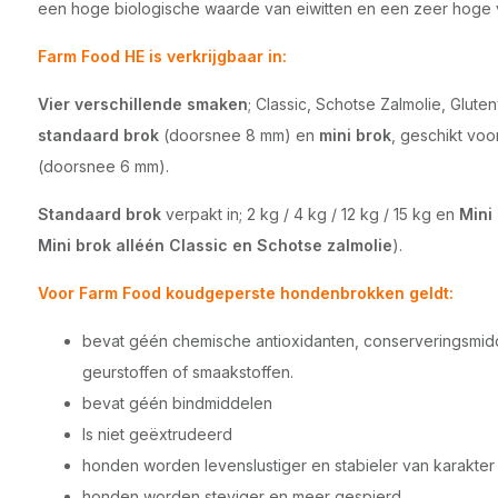
een hoge biologische waarde van eiwitten en een zeer hoge
Farm Food HE is verkrijgbaar in:
Vier verschillende smaken
; Classic, Schotse Zalmolie, Gluten
standaard brok
(doorsnee 8 mm) en
mini brok
, geschikt vo
(doorsnee 6 mm).
Standaard brok
verpakt in; 2 kg / 4 kg / 12 kg / 15 kg en
Mini
Mini brok alléén Classic en Schotse zalmolie
).
Voor Farm Food koudgeperste hondenbrokken geldt:
bevat géén chemische antioxidanten, conserveringsmid
geurstoffen of smaakstoffen.
bevat géén bindmiddelen
Is niet geëxtrudeerd
honden worden levenslustiger en stabieler van karakter
honden worden steviger en meer gespierd