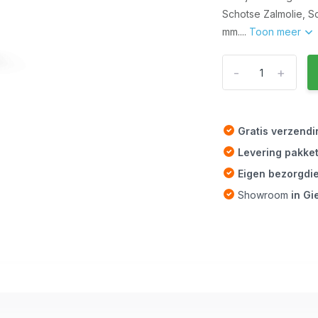
Schotse Zalmolie, S
mm....
Toon meer
-
+
Gratis verzend
Levering pakke
Eigen bezorgdi
Showroom
in G