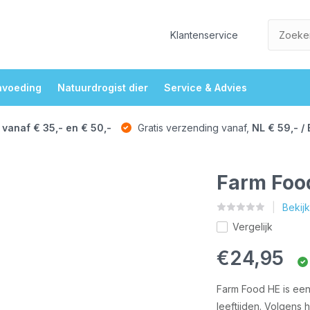
Klantenservice
nvoeding
Natuurdrogist dier
Service & Advies
 vanaf € 35,- en € 50,-
Gratis verzending vanaf,
NL € 59,- / 
Farm Food
Bekij
Vergelijk
€24,95
Farm Food HE is een
leeftijden. Volgens h