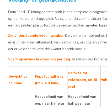
Farm Food HE koudgeperste brok is een complete droogvoed
op een koele en droge plek. Na openen de zak hersluiten. Ge
een afgesloten plastic ton. De geperste brokken moeten kun
Zie onderstaande voedingstabel:
De vermelde hoeveelheid vo
en is onder meer afhankelijk van leeftijd, ras, grootte en activi
dat er voldoende vers drinkwater beschikbaar is.
Voedingsadvies in grammen per dag:
Grammen per kilo lic
Halfwas tot
Gewicht van
Pups tot halfwas
volwassen, tot 16
Vol
de hond
(tot 7 á 8 mnd)
mnd
Hoeveelheid van
Hoeveelheid van
pup naar halfwas
halfwas naar