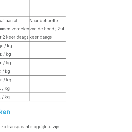
al aantal
Naar behoefte
mmen verdelen
van de hond ; 2-4
r 2 keer daags
keer daags
r. / kg
r. / kg
r. / kg
r. / kg
r. / kg
. / kg
. / kg
kken
o transparant mogelijk te zijn