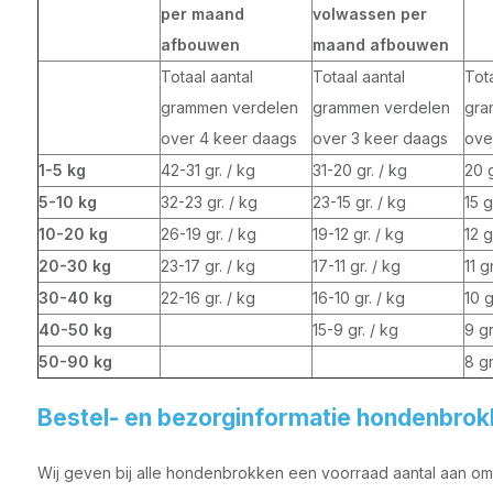
per maand
volwassen per
afbouwen
maand afbouwen
Totaal aantal
Totaal aantal
Tota
grammen verdelen
grammen verdelen
gra
over 4 keer daags
over 3 keer daags
ove
1-5 kg
42-31 gr. / kg
31-20 gr. / kg
20 g
5-10 kg
32-23 gr. / kg
23-15 gr. / kg
15 g
10-20 kg
26-19 gr. / kg
19-12 gr. / kg
12 g
20-30 kg
23-17 gr. / kg
17-11 gr. / kg
11 g
30-40 kg
22-16 gr. / kg
16-10 gr. / kg
10 g
40-50 kg
15-9 gr. / kg
9 gr
50-90 kg
8 gr
Bestel- en bezorginformatie hondenbro
Wij geven bij alle hondenbrokken een voorraad aantal aan om z