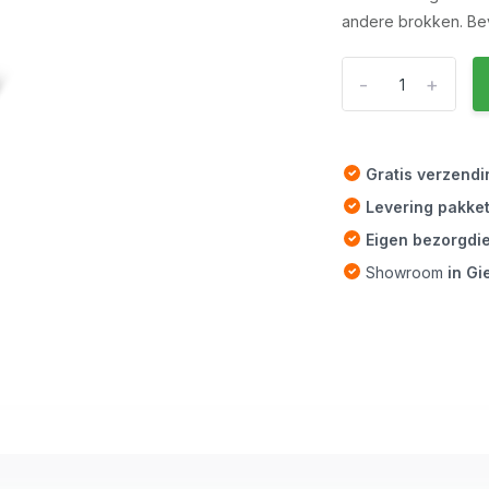
andere brokken. Bev
-
+
Gratis verzend
Levering pakke
Eigen bezorgdi
Showroom
in G