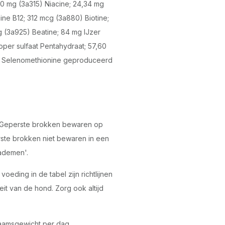
 30 mg (3a315) Niacine; 24,34 mg
ine B12; 312 mcg (3a880) Biotine;
g (3a925) Beatine; 84 mg IJzer
oper sulfaat Pentahydraat; 57,60
) Selenomethionine geproduceerd
 Geperste brokken bewaren op
ste brokken niet bewaren in een
'ademen'.
eding in de tabel zijn richtlijnen
teit van de hond. Zorg ook altijd
haamsgewicht per dag