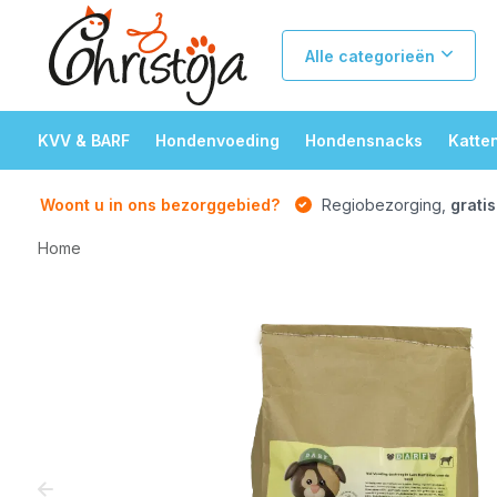
Alle categorieën
KVV & BARF
Hondenvoeding
Hondensnacks
Katte
Woont u in ons bezorggebied?
Regiobezorging,
gratis
Home