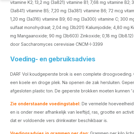
vitamine K2; 13,2 mg (3a821) vitamine B1; 7,68 mg vitamine B2;
(3a841) vitamine B5; 7,20 mg (3a381) vitamine B6; 72 mcg vitam
1,20 mg (3a316) vitamine B9; 60 mg (3a300) vitamine C; 300 m
sulfaat monohydraat; 2,04 mg (3b201) Kaliumjodide; 4,80 mg K
mg Mangaanoxide; 90 mg (3b603) Zinkoxide; 0,18 mg (3b8.12
door Saccharomyces cerevisiae CNCM-I-3399
Voeding- en gebruiksadvies
DARF Vol koudgeperste brok is een complete droogvoeding.
een koele en droge plek. Na openen de zak hersluiten. Geper
afgesloten plastic ton. De geperste brokken moeten kunnen 
Zie onderstaande voedingstabel:
De vermelde hoeveelheid vo
en is onder meer afhankelijk van leeftijd, ras, grootte en activi
dat er voldoende vers drinkwater beschikbaar is.
Voedingsadvies in grammen per dag:
Grammen per kilo lic