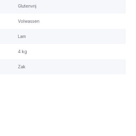
Glutenvrij
Volwassen
Lam
4 kg
Zak