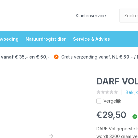
Klantenservice
nvoeding
Natuurdrogist dier
Service & Advies
 vanaf € 35,- en € 50,-
Gratis verzending vanaf,
NL € 59,- / 
DARF VOL
Bekij
Vergelijk
€29,50
DARF Vol geperste 
wordt 3200 gram ver