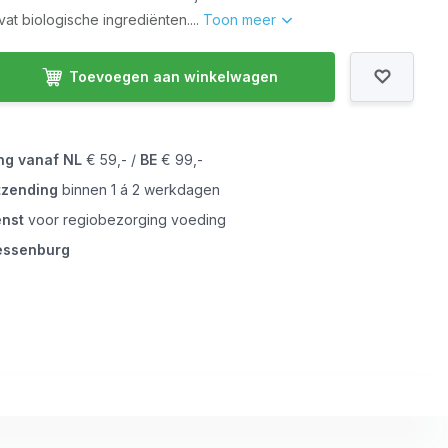
at biologische ingrediënten....
Toon meer
Toevoegen aan winkelwagen
ing vanaf
NL
€ 59,- /
BE
€ 99,-
tzending
binnen 1 á 2 werkdagen
enst
voor regiobezorging voeding
iessenburg