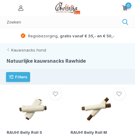
0
Regiobezorging,
gratis vanaf € 35,- en € 50,-
Kauwsnacks hond
Natuurlijke kauwsnacks Rawhide
Filters
RAUH! Belly Roll S
RAUH! Belly Roll M