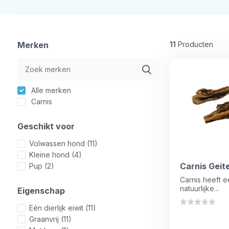
Merken
11
Producten
Alle merken
Carnis
Geschikt voor
Volwassen hond
(11)
Kleine hond
(4)
Carnis Geit
Pup
(2)
Carnis heeft 
natuurlijke...
Eigenschap
Eén dierlijk eiwit
(11)
Graanvrij
(11)