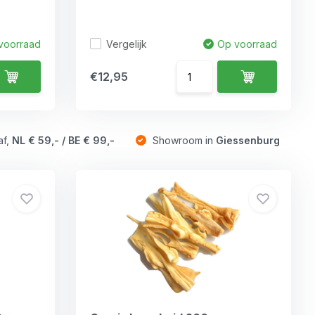
Vergelijk
voorraad
Op voorraad
€12,95
af,
NL € 59,- / BE € 99,-
Showroom in
Giessenburg