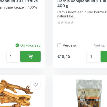
lenhuid XXL 1 stuks
Carnis Konijnenhuid 20-4
400 g
een ruime keuze in 100%
Carnis heeft een ruime keuze 
natuurlijke...
Op voorraad
Vergelijk
Niet op
€16,45