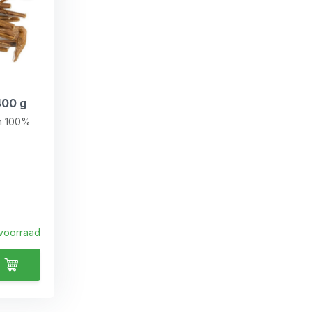
400 g
in 100%
voorraad