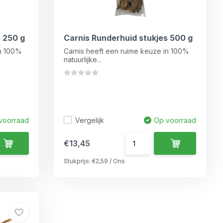
s 250 g
Carnis Runderhuid stukjes 500 g
in 100%
Carnis heeft een ruime keuze in 100%
natuurlijke...
Vergelijk
voorraad
Op voorraad
€13,45
Stukprijs:
€2,59
/
Ons