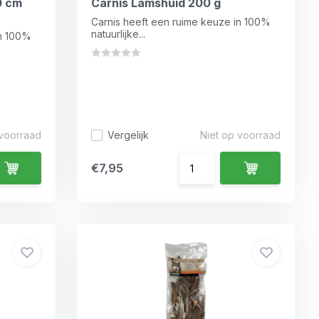
0 cm
Carnis Lamshuid 200 g
Carnis heeft een ruime keuze in 100%
natuurlijke...
in 100%
 voorraad
Vergelijk
Niet op voorraad
€7,95