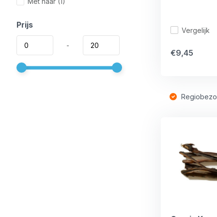
Met haar
(1)
Prijs
Vergelijk
-
€9,45
Regiobezo