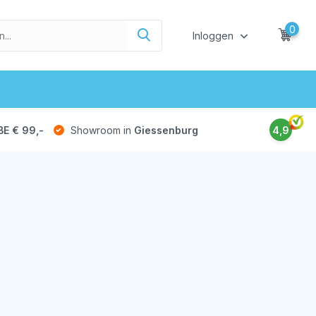
0
Inloggen
BE € 99,-
Showroom in
Giessenburg
4,9