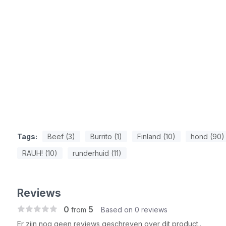
Tags:
Beef (3)
Burrito (1)
Finland (10)
hond (90)
RAUH! (10)
runderhuid (11)
Reviews
0
5
from
Based on 0 reviews
Er zijn nog geen reviews geschreven over dit product..