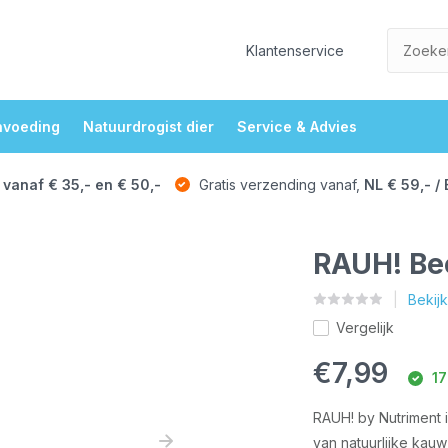
Klantenservice
nvoeding
Natuurdrogist dier
Service & Advies
 vanaf € 35,- en € 50,-
Gratis verzending vanaf,
NL € 59,- / 
RAUH! Bee
Bekij
Vergelijk
€7,99
17
RAUH! by Nutriment i
van natuurlijke ka