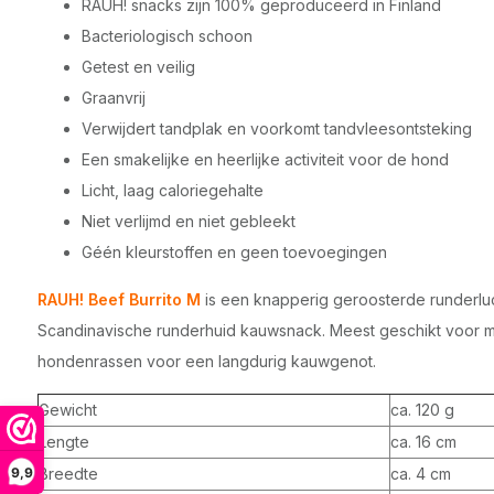
RAUH! snacks zijn 100% geproduceerd in Finland
Bacteriologisch schoon
Getest en veilig
Graanvrij
Verwijdert tandplak en voorkomt tandvleesontsteking
Een smakelijke en heerlijke activiteit voor de hond
Licht, laag caloriegehalte
Niet verlijmd en niet gebleekt
Géén kleurstoffen en geen toevoegingen
RAUH! Beef Burrito M
is een knapperig geroosterde runderluc
Scandinavische runderhuid kauwsnack. Meest geschikt voor m
hondenrassen voor een langdurig kauwgenot.
Gewicht
ca. 120 g
Lengte
ca. 16 cm
9,9
Breedte
ca. 4 cm