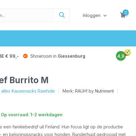
0
Inloggen
BE € 99,-
Showroom in
Giessenburg
4,9
f Burrito M
k alles Kauwsnacks Rawhide
Merk:
RAUH! by Nutriment
 Op voorraad: 1-2 werkdagen
s een familiebedrijf uit Finland. Hun focus ligt op de productie
uw- en beloningssnacks voor honden. Runderhuid gedroogd met