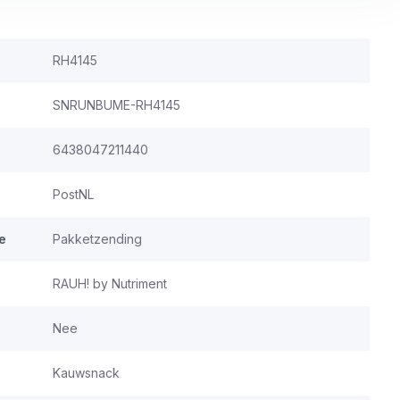
RH4145
SNRUNBUME-RH4145
6438047211440
PostNL
e
Pakketzending
RAUH! by Nutriment
Nee
Kauwsnack