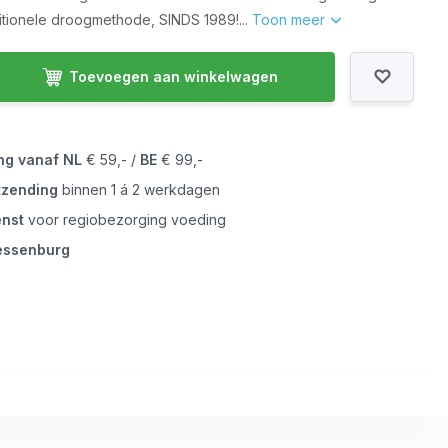
itionele droogmethode, SINDS 1989!...
Toon meer
Toevoegen aan winkelwagen
ing vanaf
NL
€ 59,- /
BE
€ 99,-
tzending
binnen 1 á 2 werkdagen
enst
voor regiobezorging voeding
iessenburg