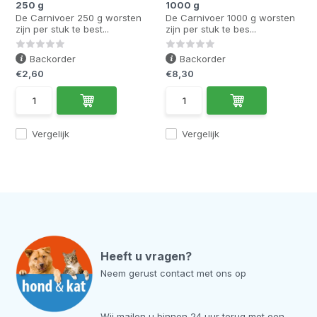
250 g
1000 g
De Carnivoer 250 g worsten
De Carnivoer 1000 g worsten
zijn per stuk te best...
zijn per stuk te bes...
Backorder
Backorder
€2,60
€8,30
Vergelijk
Vergelijk
Heeft u vragen?
Neem gerust contact met ons op
Wij mailen u binnen 24 uur terug met een