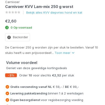
Carnivoer
Carnivoer KVV Lam-mix 250 g worst
Bekijk alles KVV diepvries hond en kat
€2,60
0 Op voorraad
Backorder
De Carnivoer 250 g worsten zijn per stuk te bestellen. Vanaf 10
stuks heeft u een prijsvoordeel!...
Toon meer
Volume voordeel
Geniet van deze geweldige kortingsdeals
-3%
Order
10
voor slechts
€2,52
per stuk
Gratis verzending vanaf
NL
€ 59,- /
BE
€ 99,-
Levering pakketzending
binnen 1 á 2 werkdagen
Eigen bezorgdienst
voor regiobezorging voeding