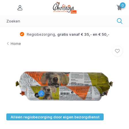
0
Regiobezorging,
gratis vanaf € 35,- en € 50,-
Home
Alléén regiobezorging door eigen bezorgdienst