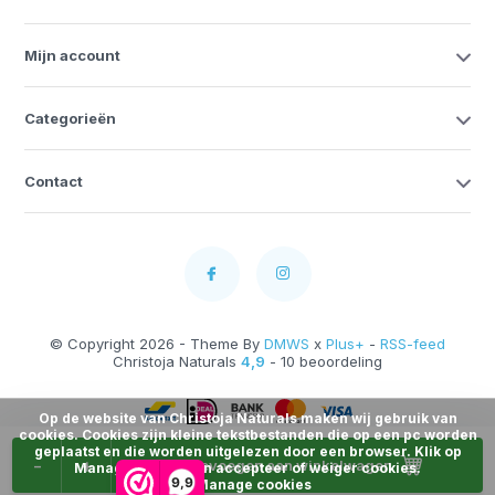
Mijn account
Categorieën
Contact
© Copyright 2026 - Theme By
DMWS
x
Plus+
-
RSS-feed
Christoja Naturals
4,9
- 10 beoordeling
Op de website van Christoja Naturals maken wij gebruik van
cookies. Cookies zijn kleine tekstbestanden die op een pc worden
geplaatst en die worden uitgelezen door een browser. Klik op
-
+
Toevoegen aan winkelwagen
Manage Cookies en accepteer of weiger cookies.
9,9
Manage cookies