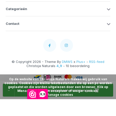
Categorieën
Contact
© Copyright 2026 - Theme By
DMWS
x
Plus+
-
RSS-feed
Christoja Naturals
4,9
- 10 beoordeling
Op de website van Christoja Naturals maken wij gebruik van
cookies. Cookies zijn kleine tekstbestanden die op een pc worden
geplaatst en die worden uitgelezen door een browser. Klik op
-
+
Toevoegen aan winkelwagen
Manage Cookies en accepteer of weiger cookies.
9,9
Manage cookies