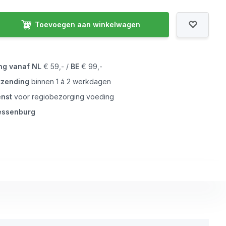
Toevoegen aan winkelwagen
ing vanaf
NL
€ 59,- /
BE
€ 99,-
tzending
binnen 1 á 2 werkdagen
enst
voor regiobezorging voeding
iessenburg