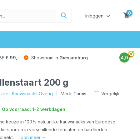
0
Inloggen
BE € 99,-
Showroom in
Giessenburg
4,9
llenstaart 200 g
k alles Kauwsnacks Overig
Merk:
Carnis
Vergelijk
 Op voorraad: 1-2 werkdagen
ime keuze in 100% natuurlijke kauwsnacks van Europese
diersoorten in verschillende formaten en hardheden.
leekt....
Toon meer