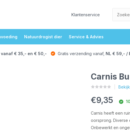
Klantenservice
nvoeding
Natuurdrogist dier
Service & Advies
 vanaf € 35,- en € 50,-
Gratis verzending vanaf,
NL € 59,- / 
Carnis Bu
Bekij
€9,35
10
Carnis heeft een ru
oorsprong. Diverse 
Onbewerkt en ongeb