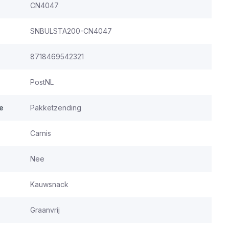
CN4047
SNBULSTA200-CN4047
8718469542321
PostNL
e
Pakketzending
Carnis
Nee
Kauwsnack
Graanvrij