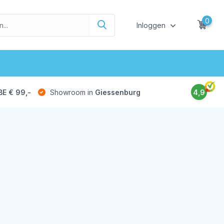
0
Inloggen
BE € 99,-
Showroom in
Giessenburg
4,9