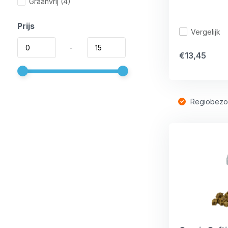
Graanvrij
(4)
Prijs
Vergelijk
-
€13,45
Regiobezo