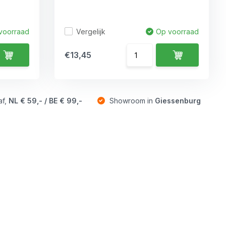
Vergelijk
voorraad
Op voorraad
€13,45
af,
NL € 59,- / BE € 99,-
Showroom in
Giessenburg