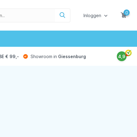
0
Inloggen
BE € 99,-
Showroom in
Giessenburg
4,9