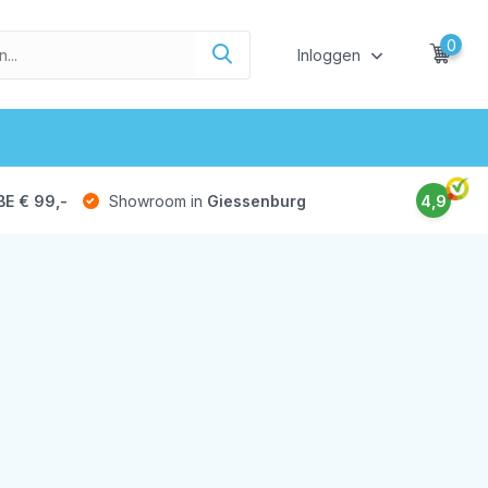
0
Inloggen
BE € 99,-
Showroom in
Giessenburg
4,9