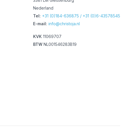
3381 LM Giessenburg
Nederland
Tel:
+31 (0)184-636875 / +31 (0)6-43578545
E-mail:
info@christoja.nl
KVK
11069707
BTW
NL001546283B19