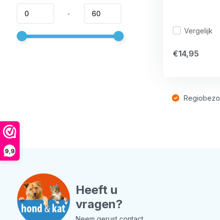
-
Vergelijk
€14,95
Regiobezo
9,9
Heeft u
vragen?
Neem gerust contact