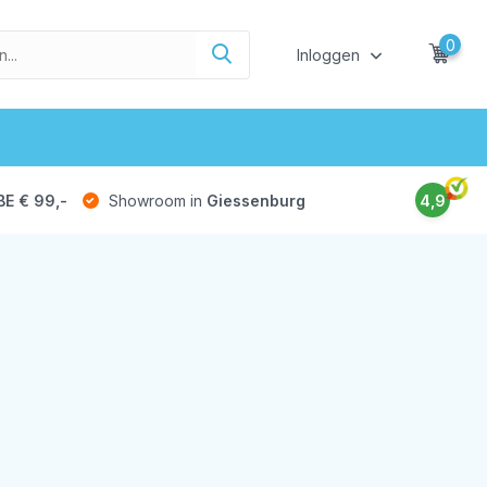
0
Inloggen
BE € 99,-
Showroom in
Giessenburg
4,9