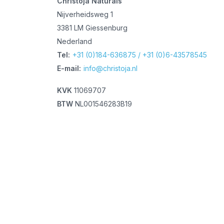
Christoja Naturals
Nijverheidsweg 1
3381 LM Giessenburg
Nederland
Tel:
+31 (0)184-636875 / +31 (0)6-43578545
E-mail:
info@christoja.nl
KVK
11069707
BTW
NL001546283B19