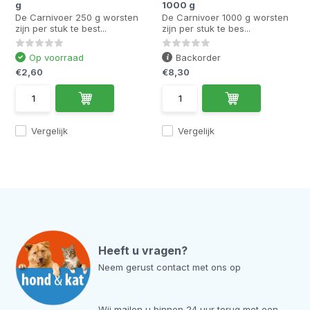
g
1000 g
De Carnivoer 250 g worsten
De Carnivoer 1000 g worsten
zijn per stuk te best...
zijn per stuk te bes...
Op voorraad
Backorder
€2,60
€8,30
Vergelijk
Vergelijk
Heeft u vragen?
Neem gerust contact met ons op
Wij mailen u binnen 24 uur terug met een