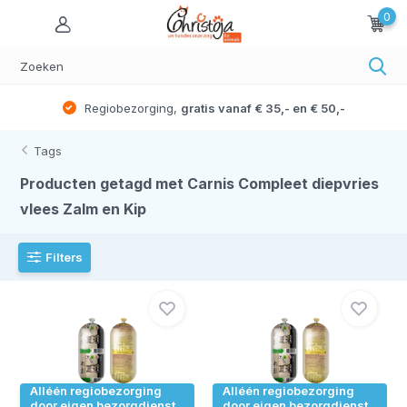
0
Regiobezorging,
gratis vanaf € 35,- en € 50,-
Tags
Producten getagd met Carnis Compleet diepvries
vlees Zalm en Kip
Filters
Alléén regiobezorging
Alléén regiobezorging
door eigen bezorgdienst
door eigen bezorgdienst