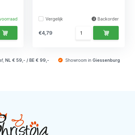
Vergelijk
voorraad
Backorder
€4,79
af,
NL € 59,- / BE € 99,-
Showroom in
Giessenburg