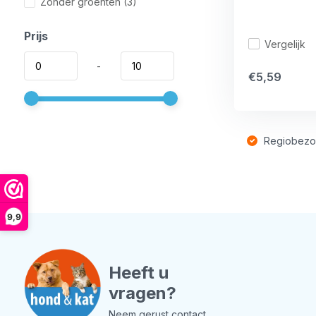
Zonder groenten
(3)
Prijs
Vergelijk
-
€5,59
Regiobezo
9,9
Heeft u
vragen?
Neem gerust contact