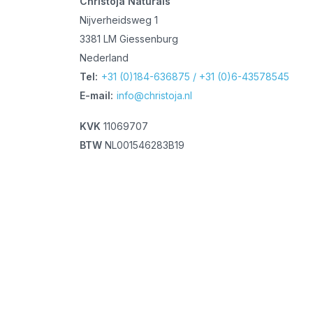
Christoja Naturals
Nijverheidsweg 1
3381 LM Giessenburg
Nederland
Tel:
+31 (0)184-636875 / +31 (0)6-43578545
E-mail:
info@christoja.nl
KVK
11069707
BTW
NL001546283B19