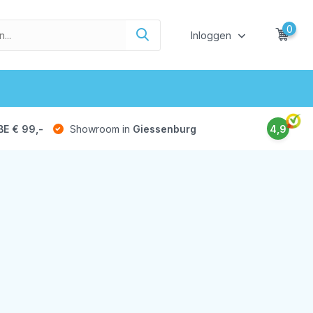
0
Inloggen
BE € 99,-
Showroom in
Giessenburg
4,9