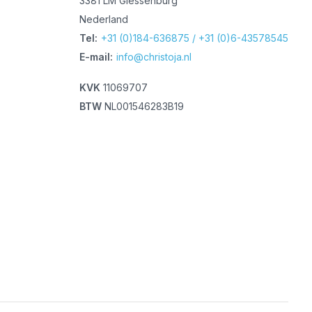
3381 LM Giessenburg
Nederland
Tel:
+31 (0)184-636875 / +31 (0)6-43578545
E-mail:
info@christoja.nl
KVK
11069707
BTW
NL001546283B19