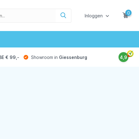
0
Inloggen
BE € 99,-
Showroom in
Giessenburg
4,9