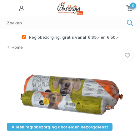
0
Regiobezorging,
gratis vanaf € 35,- en € 50,-
Home
Alléén regiobezorging door eigen bezorgdienst