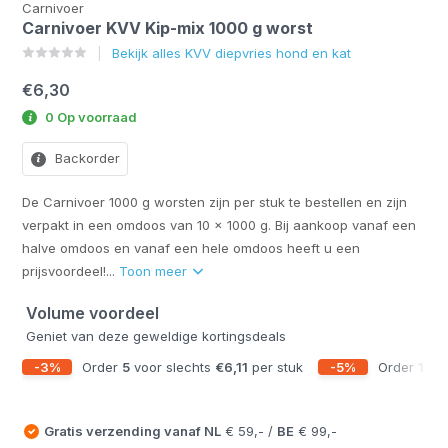
Carnivoer
Carnivoer KVV Kip-mix 1000 g worst
Bekijk alles KVV diepvries hond en kat
€6,30
0 Op voorraad
Backorder
De Carnivoer 1000 g worsten zijn per stuk te bestellen en zijn
verpakt in een omdoos van 10 x 1000 g. Bij aankoop vanaf een
halve omdoos en vanaf een hele omdoos heeft u een
prijsvoordeel!...
Toon meer
Volume voordeel
Geniet van deze geweldige kortingsdeals
-3%
Order
5
voor slechts
€6,11
per stuk
-5%
Order
10
vo
Gratis verzending vanaf
NL
€ 59,- /
BE
€ 99,-