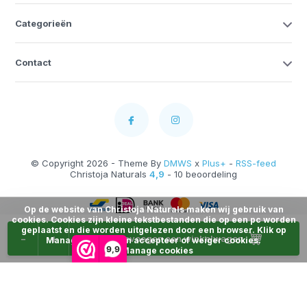
Categorieën
Contact
© Copyright 2026 - Theme By
DMWS
x
Plus+
-
RSS-feed
Christoja Naturals
4,9
- 10 beoordeling
Op de website van Christoja Naturals maken wij gebruik van
cookies. Cookies zijn kleine tekstbestanden die op een pc worden
geplaatst en die worden uitgelezen door een browser. Klik op
-
+
Toevoegen aan winkelwagen
Manage Cookies en accepteer of weiger cookies.
9,9
Manage cookies