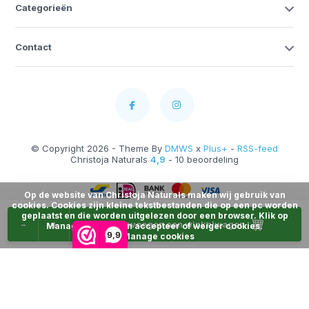
Categorieën
Contact
© Copyright 2026 - Theme By
DMWS
x
Plus+
-
RSS-feed
Christoja Naturals
4,9
- 10 beoordeling
Op de website van Christoja Naturals maken wij gebruik van
cookies. Cookies zijn kleine tekstbestanden die op een pc worden
geplaatst en die worden uitgelezen door een browser. Klik op
-
+
Toevoegen aan winkelwagen
Manage Cookies en accepteer of weiger cookies.
9,9
Manage cookies