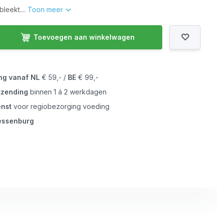
leekt....
Toon meer
Toevoegen aan winkelwagen
ing vanaf
NL
€ 59,- /
BE
€ 99,-
tzending
binnen 1 á 2 werkdagen
enst
voor regiobezorging voeding
iessenburg