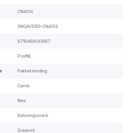
CN4014
SNGAVS150-CN4014
8718469543687
PostNL
e
Pakketzending
Carnis
Nee
Beloningssnack
Graanvrij