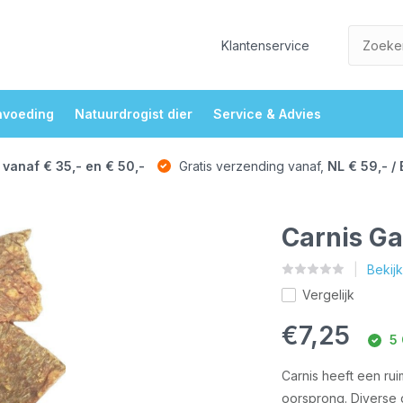
Klantenservice
nvoeding
Natuurdrogist dier
Service & Advies
 vanaf € 35,- en € 50,-
Gratis verzending vanaf,
NL € 59,- / 
Carnis Ga
Bekij
Vergelijk
€7,25
5 
Carnis heeft een ru
oorsprong. Diverse 