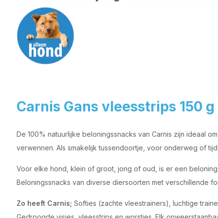
Carnis Gans vleesstrips 150 g
De 100% natuurlijke beloningssnacks van Carnis zijn ideaal o
verwennen. Als smakelijk tussendoortje, voor onderweg of tijd
Voor elke hond, klein of groot, jong of oud, is er een belonin
Beloningssnacks van diverse diersoorten met verschillende 
Zo heeft Carnis;
Softies (zachte vleestrainers), luchtige train
Gedroogde visjes, vleesstrips en worstjes. Elk onweerstaanbaa