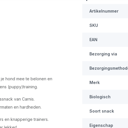
Artikelnummer
SKU
EAN
Bezorging via
Bezorgingsmethod
m je hond mee te belonen en
Merk
ens (puppy)training.
Biologisch
gssnack van Carnis.
formaten en hardheden.
Soort snack
ers en knapperige trainers.
Eigenschap
r lekker!