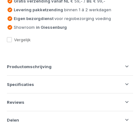
Gratis verzending vanaf
NL
€ 59,- /
BE
€ 99,-
Levering pakketzending
binnen 1 á 2 werkdagen
Eigen bezorgdienst
voor regiobezorging voeding
Showroom
in Giessenburg
Vergelijk
Productomschrijving
Specificaties
Reviews
Delen