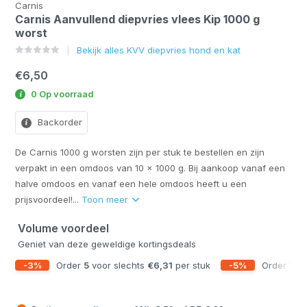
Carnis
Carnis Aanvullend diepvries vlees Kip 1000 g
worst
Bekijk alles KVV diepvries hond en kat
€6,50
0 Op voorraad
Backorder
De Carnis 1000 g worsten zijn per stuk te bestellen en zijn
verpakt in een omdoos van 10 x 1000 g. Bij aankoop vanaf een
halve omdoos en vanaf een hele omdoos heeft u een
prijsvoordeel!...
Toon meer
Volume voordeel
Geniet van deze geweldige kortingsdeals
-3%
Order
5
voor slechts
€6,31
per stuk
-5%
Order
10
v