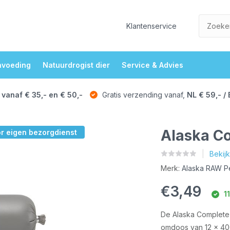
Klantenservice
nvoeding
Natuurdrogist dier
Service & Advies
 vanaf € 35,- en € 50,-
Gratis verzending vanaf,
NL € 59,- / 
Alaska C
or eigen bezorgdienst
Bekij
Merk:
Alaska RAW P
€3,49
11
De Alaska Complete 4
omdoos van 12 x 40