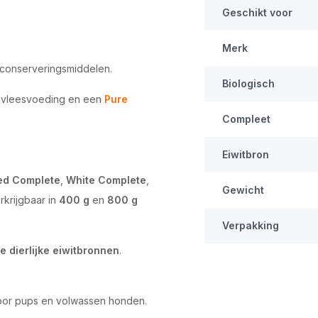
Geschikt voor
Merk
n conserveringsmiddelen.
Biologisch
s vleesvoeding en een
Pure
Compleet
Eiwitbron
ed Complete
,
White Complete
,
Gewicht
erkrijgbaar in
400 g
en
800 g
Verpakking
 dierlijke eiwitbronnen
.
voor pups en volwassen honden.