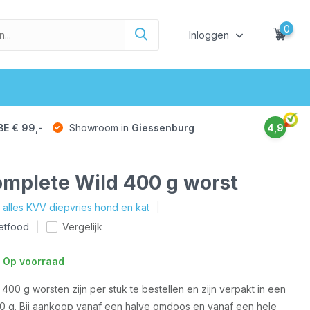
0
Inloggen
BE € 99,-
Showroom in
Giessenburg
4,9
omplete Wild 400 g worst
k alles KVV diepvries hond en kat
etfood
Vergelijk
 Op voorraad
00 g worsten zijn per stuk te bestellen en zijn verpakt in een
0 g. Bij aankoop vanaf een halve omdoos en vanaf een hele