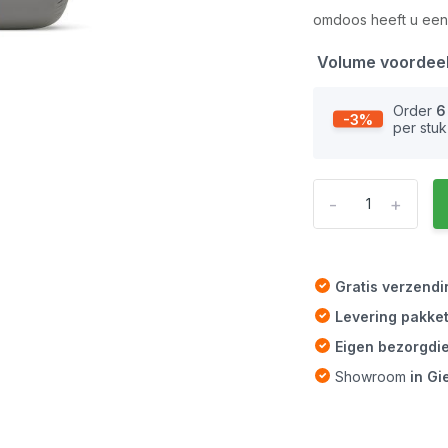
omdoos heeft u een 
Volume voordee
Order
6
-3%
per stuk
-
+
Gratis verzend
Levering pakke
Eigen bezorgdi
Showroom
in G