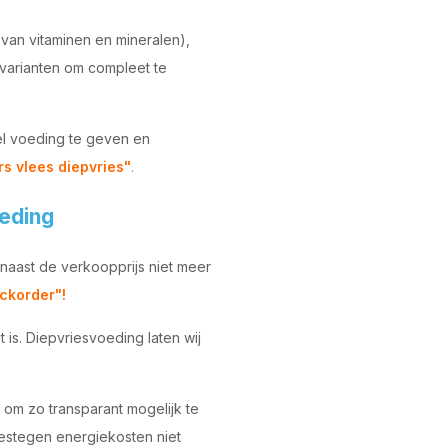
van vitaminen en mineralen),
 varianten om compleet te
el voeding te geven en
rs vlees diepvries"
.
oeding
naast de verkoopprijs niet meer
ckorder"!
is. Diepvriesvoeding laten wij
 om zo transparant mogelijk te
gestegen energiekosten niet