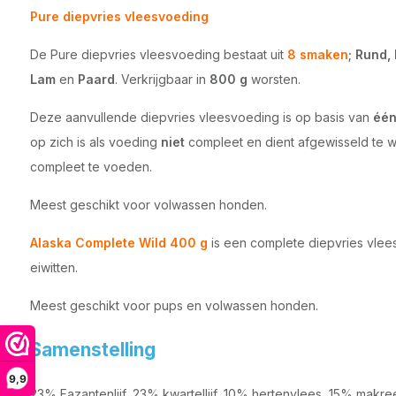
Pure diepvries vleesvoeding
De Pure diepvries vleesvoeding bestaat uit
8 smaken
;
Rund, 
Lam
en
Paard
. Verkrijgbaar in
800 g
worsten.
Deze aanvullende diepvries vleesvoeding is op basis van
één
op zich is als voeding
niet
compleet en dient afgewisseld te
compleet te voeden.
Meest geschikt voor volwassen honden.
Alaska Complete Wild 400 g
is een complete diepvries vlee
eiwitten.
Meest geschikt voor pups en volwassen honden.
Samenstelling
9,9
23% Fazantenlijf, 23% kwartellijf, 10% hertenvlees, 15% makre