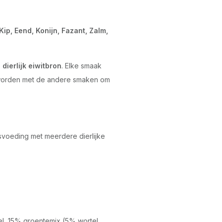
Kip, Eend, Konijn, Fazant, Zalm,
 dierlijk eiwitbron
. Elke smaak
 worden met de andere smaken om
svoeding met meerdere dierlijke
el, 15% groentemix (5% wortel,