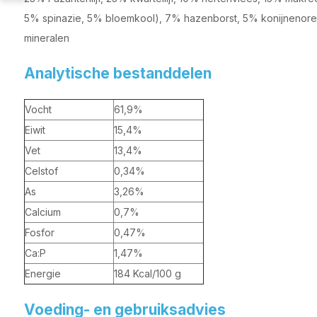
5% spinazie, 5% bloemkool), 7% hazenborst, 5% konijnenoren
mineralen
Analytische bestanddelen
Vocht
61,9%
Eiwit
15,4%
Vet
13,4%
Celstof
0,34%
As
3,26%
Calcium
0,7%
Fosfor
0,47%
Ca:P
1,47%
Energie
184 Kcal/100 g
Voeding- en gebruiksadvies