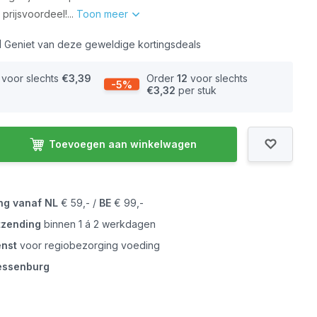
prijsvoordeel!...
Toon meer
l
Geniet van deze geweldige kortingsdeals
voor slechts
€3,39
Order
12
voor slechts
-5%
€3,32
per stuk
Toevoegen aan winkelwagen
ing vanaf
NL
€ 59,- /
BE
€ 99,-
tzending
binnen 1 á 2 werkdagen
enst
voor regiobezorging voeding
iessenburg