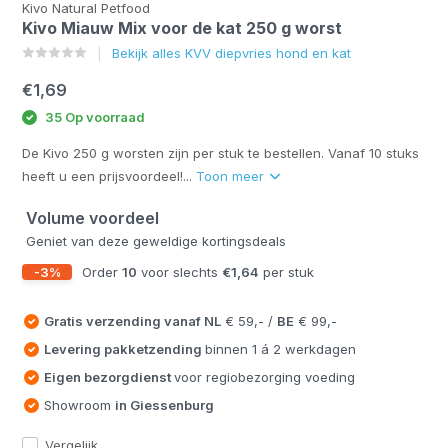
Kivo Natural Petfood
Kivo Miauw Mix voor de kat 250 g worst
Bekijk alles KVV diepvries hond en kat
€1,69
35 Op voorraad
De Kivo 250 g worsten zijn per stuk te bestellen. Vanaf 10 stuks
heeft u een prijsvoordeel!...
Toon meer
Volume voordeel
Geniet van deze geweldige kortingsdeals
-3%
Order
10
voor slechts
€1,64
per stuk
Gratis verzending vanaf
NL
€ 59,- /
BE
€ 99,-
Levering pakketzending
binnen 1 á 2 werkdagen
Eigen bezorgdienst
voor regiobezorging voeding
Showroom
in Giessenburg
Vergelijk