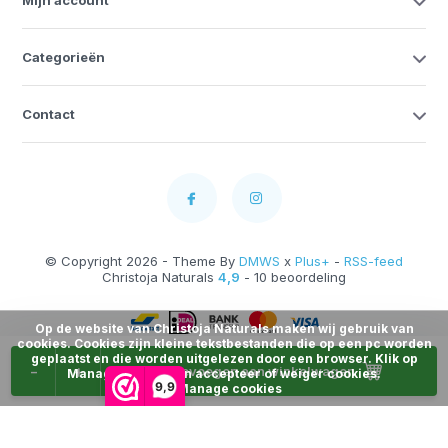
Mijn account
Categorieën
Contact
© Copyright 2026 - Theme By
DMWS
x
Plus+
-
RSS-feed
Christoja Naturals
4,9
- 10 beoordeling
Op de website van Christoja Naturals maken wij gebruik van
cookies. Cookies zijn kleine tekstbestanden die op een pc worden
geplaatst en die worden uitgelezen door een browser. Klik op
-
+
Toevoegen aan winkelwagen
Manage Cookies en accepteer of weiger cookies.
9,9
Manage cookies