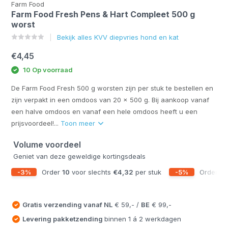
Farm Food
Farm Food Fresh Pens & Hart Compleet 500 g
worst
Bekijk alles KVV diepvries hond en kat
€4,45
10 Op voorraad
De Farm Food Fresh 500 g worsten zijn per stuk te bestellen en
zijn verpakt in een omdoos van 20 x 500 g. Bij aankoop vanaf
een halve omdoos en vanaf een hele omdoos heeft u een
prijsvoordeel!...
Toon meer
Volume voordeel
Geniet van deze geweldige kortingsdeals
-3%
Order
10
voor slechts
€4,32
per stuk
-5%
Order
2
Gratis verzending vanaf
NL
€ 59,- /
BE
€ 99,-
Levering pakketzending
binnen 1 á 2 werkdagen