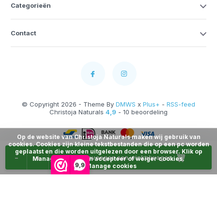
Categorieën
Contact
© Copyright 2026 - Theme By
DMWS
x
Plus+
-
RSS-feed
Christoja Naturals
4,9
- 10 beoordeling
Op de website van Christoja Naturals maken wij gebruik van
cookies. Cookies zijn kleine tekstbestanden die op een pc worden
geplaatst en die worden uitgelezen door een browser. Klik op
-
+
Toevoegen aan winkelwagen
Manage Cookies en accepteer of weiger cookies.
9,9
Manage cookies