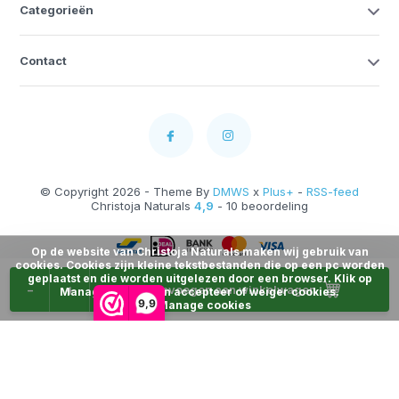
Categorieën
Contact
© Copyright 2026 - Theme By
DMWS
x
Plus+
-
RSS-feed
Christoja Naturals
4,9
- 10 beoordeling
Op de website van Christoja Naturals maken wij gebruik van
cookies. Cookies zijn kleine tekstbestanden die op een pc worden
geplaatst en die worden uitgelezen door een browser. Klik op
-
+
Toevoegen aan winkelwagen
Manage Cookies en accepteer of weiger cookies.
9,9
Manage cookies