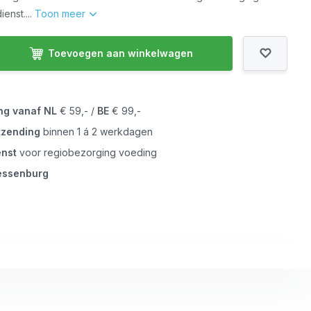
enst....
Toon meer
Toevoegen aan winkelwagen
ing vanaf
NL
€ 59,- /
BE
€ 99,-
tzending
binnen 1 á 2 werkdagen
enst
voor regiobezorging voeding
iessenburg