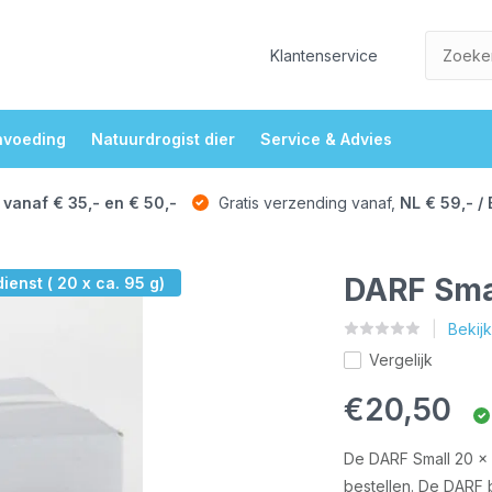
Klantenservice
nvoeding
Natuurdrogist dier
Service & Advies
 vanaf € 35,- en € 50,-
Gratis verzending vanaf,
NL € 59,- / 
DARF Smal
enst ( 20 x ca. 95 g)
Bekij
Vergelijk
€20,50
De DARF Small 20 x 
bestellen. De DARF 