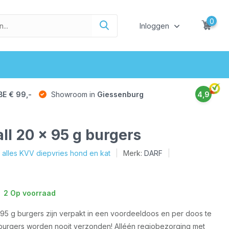
0
Inloggen
BE € 99,-
Showroom in
Giessenburg
4,9
l 20 x 95 g burgers
k alles KVV diepvries hond en kat
Merk:
DARF
2 Op voorraad
95 g burgers zijn verpakt in een voordeeldoos en per doos te
burgers worden nooit verzonden! Alléén regiobezorging met