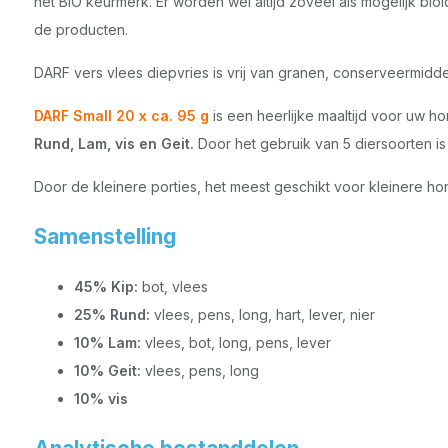
het BIO keurmerk. Er worden wel altijd zoveel als mogelijk bio
de producten.
DARF vers vlees diepvries is vrij van granen, conserveermidd
DARF Small 20 x ca. 95 g
is een heerlijke maaltijd voor uw 
Rund, Lam, vis en Geit.
Door het gebruik van 5 diersoorten i
Door de kleinere porties, het meest geschikt voor kleinere ho
Samenstelling
45% Kip:
bot, vlees
25% Rund:
vlees, pens, long, hart, lever, nier
10% Lam:
vlees, bot, long, pens, lever
10% Geit:
vlees, pens, long
10% vis