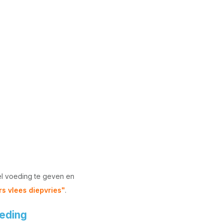
el voeding te geven en
rs vlees diepvries"
.
oeding