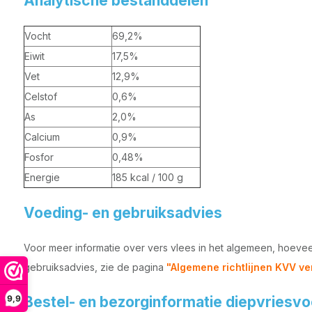
Analytische bestanddelen
Vocht
69,2%
Eiwit
17,5%
Vet
12,9%
Celstof
0,6%
As
2,0%
Calcium
0,9%
Fosfor
0,48%
Energie
185 kcal / 100 g
Voeding- en gebruiksadvies
Voor meer informatie over vers vlees in het algemeen, hoeve
gebruiksadvies, zie de pagina
"Algemene richtlijnen KVV ve
9,9
Bestel- en bezorginformatie diepvriesv