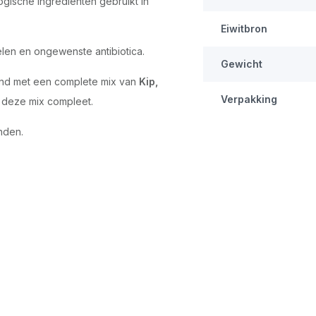
logische ingrediënten gebruikt in
Eiwitbron
elen en ongewenste antibiotica.
Gewicht
hond met een complete mix van
Kip,
Verpakking
s deze mix compleet.
nden.