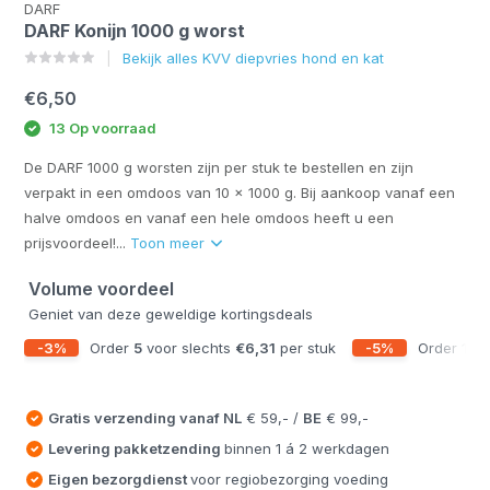
DARF
DARF Konijn 1000 g worst
Bekijk alles KVV diepvries hond en kat
€6,50
13 Op voorraad
De DARF 1000 g worsten zijn per stuk te bestellen en zijn
verpakt in een omdoos van 10 x 1000 g. Bij aankoop vanaf een
halve omdoos en vanaf een hele omdoos heeft u een
prijsvoordeel!...
Toon meer
Volume voordeel
Geniet van deze geweldige kortingsdeals
-3%
Order
5
voor slechts
€6,31
per stuk
-5%
Order
10
v
Gratis verzending vanaf
NL
€ 59,- /
BE
€ 99,-
Levering pakketzending
binnen 1 á 2 werkdagen
Eigen bezorgdienst
voor regiobezorging voeding