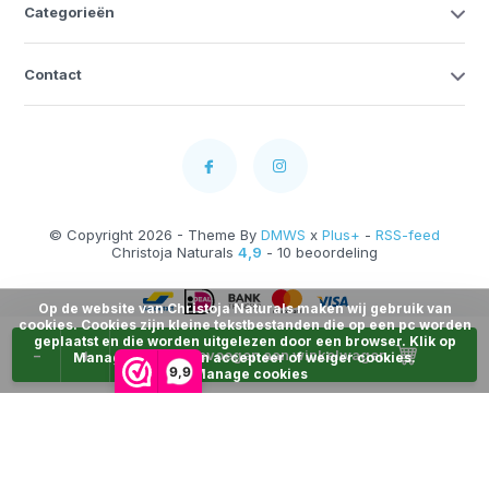
Categorieën
Contact
© Copyright 2026 - Theme By
DMWS
x
Plus+
-
RSS-feed
Christoja Naturals
4,9
- 10 beoordeling
Op de website van Christoja Naturals maken wij gebruik van
cookies. Cookies zijn kleine tekstbestanden die op een pc worden
geplaatst en die worden uitgelezen door een browser. Klik op
-
+
Toevoegen aan winkelwagen
Manage Cookies en accepteer of weiger cookies.
9,9
Manage cookies