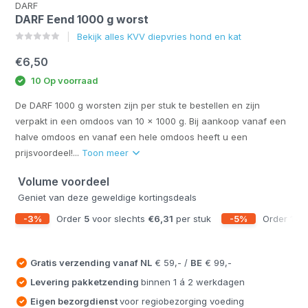
DARF
DARF Eend 1000 g worst
Bekijk alles KVV diepvries hond en kat
€6,50
10 Op voorraad
De DARF 1000 g worsten zijn per stuk te bestellen en zijn
verpakt in een omdoos van 10 x 1000 g. Bij aankoop vanaf een
halve omdoos en vanaf een hele omdoos heeft u een
prijsvoordeel!...
Toon meer
Volume voordeel
Geniet van deze geweldige kortingsdeals
-3%
Order
5
voor slechts
€6,31
per stuk
-5%
Order
10
v
Gratis verzending vanaf
NL
€ 59,- /
BE
€ 99,-
Levering pakketzending
binnen 1 á 2 werkdagen
Eigen bezorgdienst
voor regiobezorging voeding