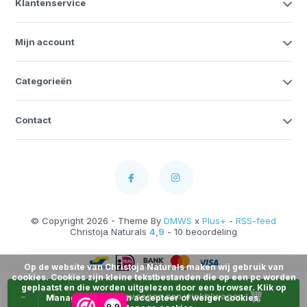
Klantenservice
Mijn account
Categorieën
Contact
© Copyright 2026 - Theme By
DMWS
x
Plus+
-
RSS-feed
Christoja Naturals
4,9
- 10 beoordeling
Op de website van Christoja Naturals maken wij gebruik van
cookies. Cookies zijn kleine tekstbestanden die op een pc worden
geplaatst en die worden uitgelezen door een browser. Klik op
-
+
Toevoegen aan winkelwagen
Manage Cookies en accepteer of weiger cookies.
9,9