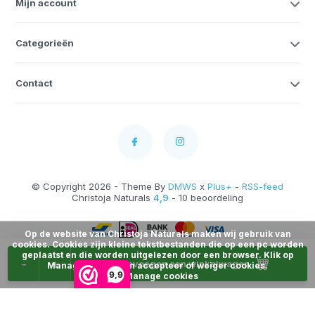
Mijn account
Categorieën
Contact
© Copyright 2026 - Theme By
DMWS
x
Plus+
-
RSS-feed
Christoja Naturals
4,9
- 10 beoordeling
Op de website van Christoja Naturals maken wij gebruik van
cookies. Cookies zijn kleine tekstbestanden die op een pc worden
geplaatst en die worden uitgelezen door een browser. Klik op
-
+
Toevoegen aan winkelwagen
Manage Cookies en accepteer of weiger cookies.
9,9
Manage cookies