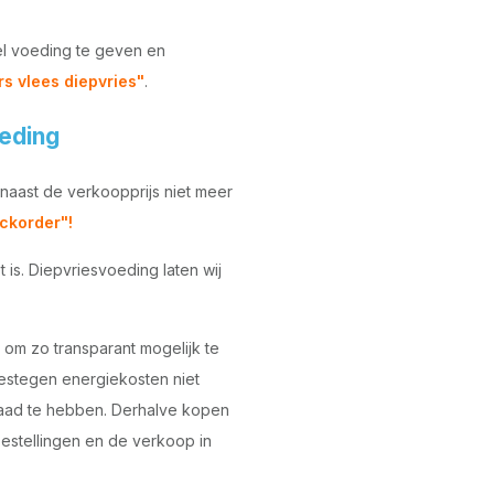
el voeding te geven en
rs vlees diepvries"
.
oeding
naast de verkoopprijs niet meer
ckorder"!
is. Diepvriesvoeding laten wij
 om zo transparant mogelijk te
gestegen energiekosten niet
raad te hebben. Derhalve kopen
bestellingen en de verkoop in