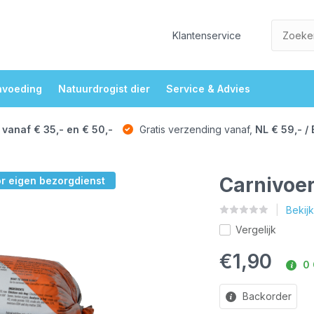
Klantenservice
nvoeding
Natuurdrogist dier
Service & Advies
 vanaf € 35,- en € 50,-
Gratis verzending vanaf,
NL € 59,- / 
Carnivoer
or eigen bezorgdienst
Bekij
Vergelijk
€1,90
0 
Backorder