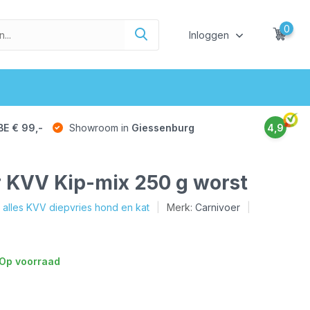
0
Inloggen
BE € 99,-
Showroom in
Giessenburg
4,9
 KVV Kip-mix 250 g worst
k alles KVV diepvries hond en kat
Merk:
Carnivoer
Op voorraad