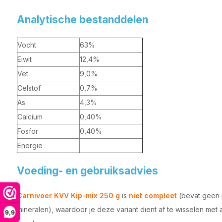
Analytische bestanddelen
Vocht
63%
Eiwit
12,4%
Vet
9,0%
Celstof
0,7%
As
4,3%
Calcium
0,40%
Fosfor
0,40%
Energie
Voeding- en gebruiksadvies
Carnivoer KVV Kip-mix 250 g
is
niet compleet
(bevat geen 
mineralen), waardoor je deze variant dient af te wisselen met
9,9