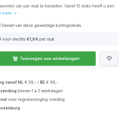
orsten zijn per stuk te bestellen. Vanaf 10 stuks heeft u een
n meer
l
Geniet van deze geweldige kortingsdeals
0
voor slechts
€1,84
per stuk
Toevoegen aan winkelwagen
ing vanaf
NL
€ 59,- /
BE
€ 99,-
tzending
binnen 1 á 2 werkdagen
enst
voor regiobezorging voeding
iessenburg