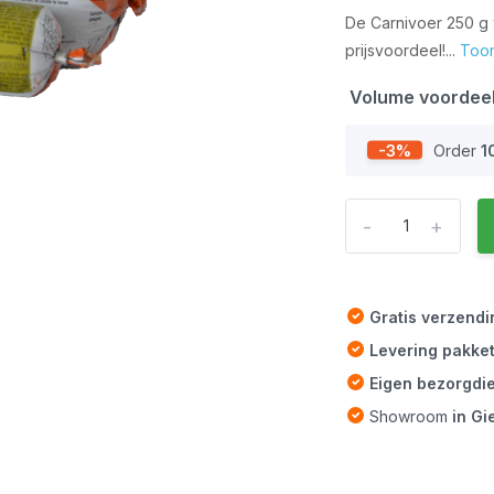
De Carnivoer 250 g w
prijsvoordeel!...
Too
Volume voordee
-3%
Order
1
-
+
Gratis verzend
Levering pakke
Eigen bezorgdi
Showroom
in G