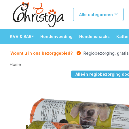
Alle categorieën
KVV & BARF
Hondenvoeding
Hondensnacks
Katte
Woont u in ons bezorggebied?
Regiobezorging,
gratis
Home
Alléén regiobezorging do