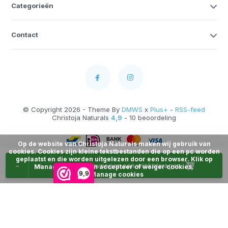
Categorieën
Contact
© Copyright 2026 - Theme By
DMWS
x
Plus+
-
RSS-feed
Christoja Naturals
4,9
- 10 beoordeling
Op de website van Christoja Naturals maken wij gebruik van
cookies. Cookies zijn kleine tekstbestanden die op een pc worden
geplaatst en die worden uitgelezen door een browser. Klik op
-
+
Toevoegen aan winkelwagen
Manage Cookies en accepteer of weiger cookies.
9,9
Manage cookies