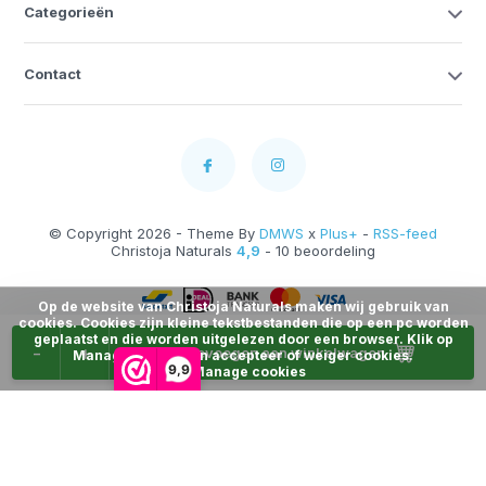
Categorieën
Contact
© Copyright 2026 - Theme By
DMWS
x
Plus+
-
RSS-feed
Christoja Naturals
4,9
- 10 beoordeling
Op de website van Christoja Naturals maken wij gebruik van
cookies. Cookies zijn kleine tekstbestanden die op een pc worden
geplaatst en die worden uitgelezen door een browser. Klik op
-
+
Toevoegen aan winkelwagen
Manage Cookies en accepteer of weiger cookies.
9,9
Manage cookies