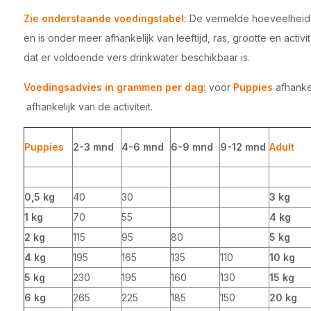
Zie onderstaande voedingstabel:
De vermelde hoeveelheid vo
en is onder meer afhankelijk van leeftijd, ras, grootte en activi
dat er voldoende vers drinkwater beschikbaar is.
Voedingsadvies in grammen per dag:
voor
Puppies
afhankel
afhankelijk van de activiteit.
Puppies
2-3 mnd
4-6 mnd
6-9 mnd
9-12 mnd
Adult
0,5 kg
40
30
3 kg
1 kg
70
55
4 kg
2 kg
115
95
80
5 kg
4 kg
195
165
135
110
10 kg
5 kg
230
195
160
130
15 kg
6 kg
265
225
185
150
20 kg