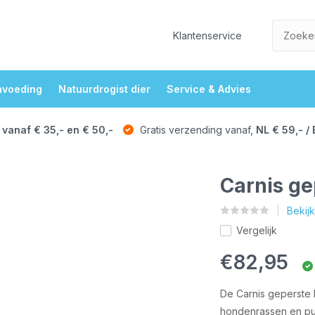
Klantenservice
nvoeding
Natuurdrogist dier
Service & Advies
 vanaf € 35,- en € 50,-
Gratis verzending vanaf,
NL € 59,- / 
Carnis ge
Bekij
Vergelijk
€82,95
De Carnis geperste b
hondenrassen en pup