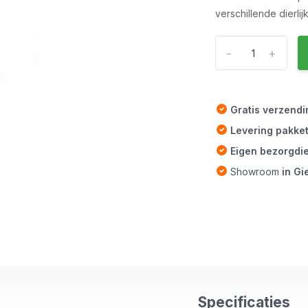
verschillende dierlij
-
+
Gratis verzend
Levering pakke
Eigen bezorgdi
Showroom
in G
Specificaties