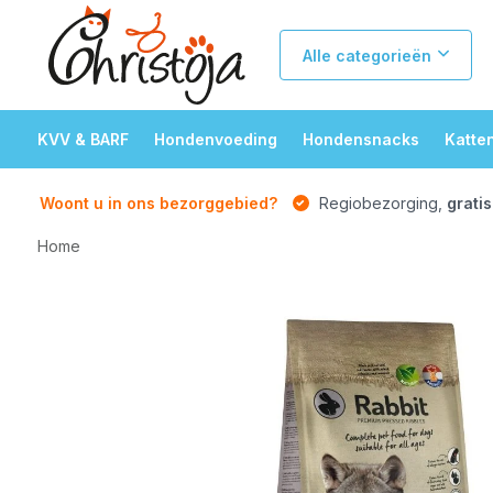
Alle categorieën
KVV & BARF
Hondenvoeding
Hondensnacks
Katte
Woont u in ons bezorggebied?
Regiobezorging,
gratis
Home