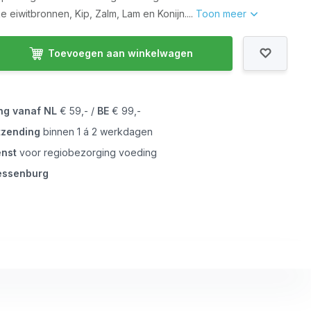
ke eiwitbronnen, Kip, Zalm, Lam en Konijn....
Toon meer
Toevoegen aan winkelwagen
ing vanaf
NL
€ 59,- /
BE
€ 99,-
tzending
binnen 1 á 2 werkdagen
enst
voor regiobezorging voeding
iessenburg