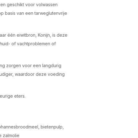
n en geschikt voor volwassen
 basis van een tarweglutenvrije
ar één eiwitbron, Konijn, is deze
huid- of vachtproblemen of
ing zorgen voor een langdurig
udiger, waardoor deze voeding
urige eters.
johannesbroodmeel, bietenpulp,
e zalmolie