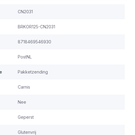
CN2031
BRKOR125-CN2031
8718469546930
PostNL
e
Pakketzending
Carnis
Nee
Geperst
Glutenvrij