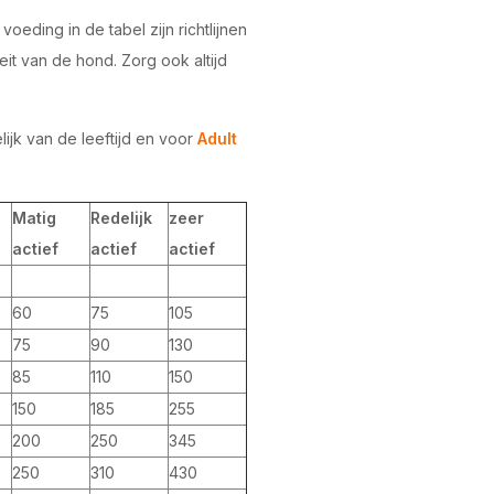
eding in de tabel zijn richtlijnen
teit van de hond. Zorg ook altijd
ijk van de leeftijd en voor
Adult
Matig
Redelijk
zeer
actief
actief
actief
60
75
105
75
90
130
85
110
150
150
185
255
200
250
345
250
310
430