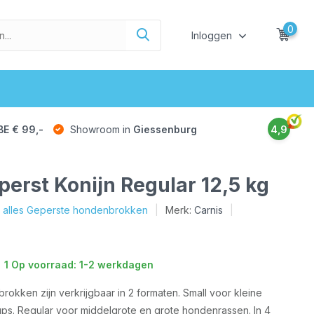
0
Inloggen
BE € 99,-
Showroom in
Giessenburg
4,9
perst Konijn Regular 12,5 kg
k alles Geperste hondenbrokken
Merk:
Carnis
1 Op voorraad: 1-2 werkdagen
rokken zijn verkrijgbaar in 2 formaten. Small voor kleine
s. Regular voor middelgrote en grote hondenrassen. In 4