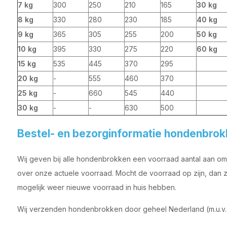
7 kg
300
250
210
165
30 kg
8 kg
330
280
230
185
40 kg
9 kg
365
305
255
200
50 kg
10 kg
395
330
275
220
60 kg
15 kg
535
445
370
295
20 kg
-
555
460
370
25 kg
-
660
545
440
30 kg
-
-
630
500
Bestel- en bezorginformatie hondenbro
Wij geven bij alle hondenbrokken een voorraad aantal aan om z
over onze actuele voorraad. Mocht de voorraad op zijn, dan z
mogelijk weer nieuwe voorraad in huis hebben.
Wij verzenden hondenbrokken door geheel Nederland (m.u.v.