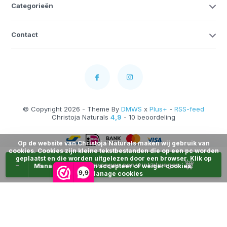
Categorieën
Contact
© Copyright 2026 - Theme By
DMWS
x
Plus+
-
RSS-feed
Christoja Naturals
4,9
- 10 beoordeling
Op de website van Christoja Naturals maken wij gebruik van
cookies. Cookies zijn kleine tekstbestanden die op een pc worden
geplaatst en die worden uitgelezen door een browser. Klik op
-
+
Toevoegen aan winkelwagen
Manage Cookies en accepteer of weiger cookies.
9,9
Manage cookies