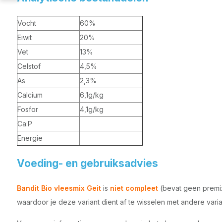
Vocht
60%
Eiwit
20%
Vet
13%
Celstof
4,5%
As
2,3%
Calcium
6,1g/kg
Fosfor
4,1g/kg
Ca:P
Energie
Voeding- en gebruiksadvies
Bandit Bio vleesmix Geit
is
niet compleet
(bevat geen premix
waardoor je deze variant dient af te wisselen met andere var