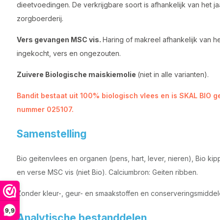
dieetvoedingen. De verkrijgbare soort is afhankelijk van het j
zorgboerderij.
Vers gevangen MSC vis.
Haring of makreel afhankelijk van he
ingekocht, vers en ongezouten.
Zuivere Biologische maiskiemolie
(niet in alle varianten).
Bandit bestaat uit 100% biologisch vlees en is SKAL BIO 
nummer 025107.
Samenstelling
Bio geitenvlees en organen (pens, hart, lever, nieren), Bio kip
en verse MSC vis (niet Bio). Calciumbron: Geiten ribben.
Zonder kleur-, geur- en smaakstoffen en conserveringsmiddel
9,9
Analytische bestanddelen