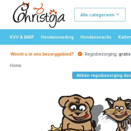
Alle categorieën
KVV & BARF
Hondenvoeding
Hondensnacks
Katte
Woont u in ons bezorggebied?
Regiobezorging,
gratis
Home
Alléén regiobezorging do