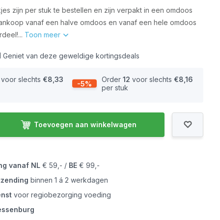
es zijn per stuk te bestellen en zijn verpakt in een omdoos
j aankoop vanaf een halve omdoos en vanaf een hele omdoos
deel!...
Toon meer
l
Geniet van deze geweldige kortingsdeals
voor slechts
€8,33
Order
12
voor slechts
€8,16
-5%
per stuk
Toevoegen aan winkelwagen
ing vanaf
NL
€ 59,- /
BE
€ 99,-
tzending
binnen 1 á 2 werkdagen
enst
voor regiobezorging voeding
iessenburg