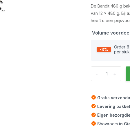
De Bandit 480 g bakj
van 12 x 480 g. Bi
heeft u een prijsvoor
Volume voordee
Order
6
-3%
per stuk
-
+
Gratis verzend
Levering pakke
Eigen bezorgdi
Showroom
in G