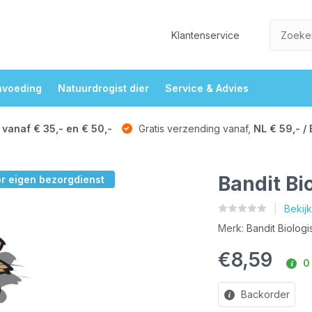
Klantenservice
nvoeding
Natuurdrogist dier
Service & Advies
 vanaf € 35,- en € 50,-
Gratis verzending vanaf,
NL € 59,- / 
Bandit Bi
or eigen bezorgdienst
Bekij
Merk:
Bandit Biolog
€8,59
0 
Backorder