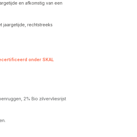
aargetijde en afkomstig van een
t jaargetijde, rechtstreeks
gecertificeerd onder SKAL
penruggen, 2% Bio zilvervliesrijst
en.