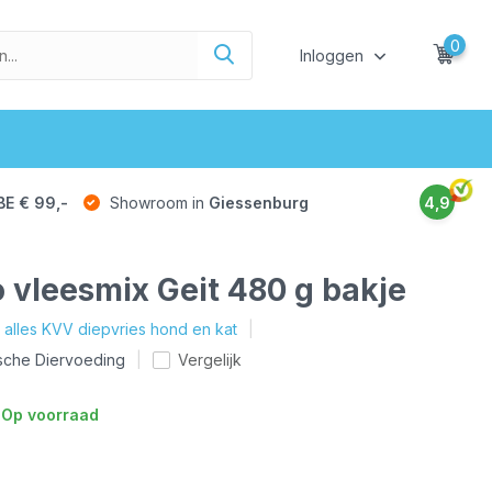
0
Inloggen
BE € 99,-
Showroom in
Giessenburg
4,9
o vleesmix Geit 480 g bakje
k alles KVV diepvries hond en kat
ische Diervoeding
Vergelijk
Op voorraad